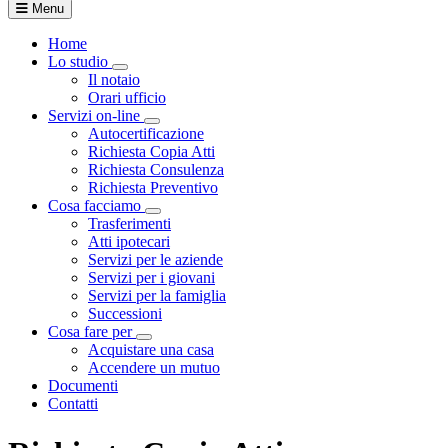
Menu
Home
Lo studio
Visualizza menù di secondo livello
Il notaio
Orari ufficio
Servizi on-line
Visualizza menù di secondo livello
Autocertificazione
Richiesta Copia Atti
Richiesta Consulenza
Richiesta Preventivo
Cosa facciamo
Visualizza menù di secondo livello
Trasferimenti
Atti ipotecari
Servizi per le aziende
Servizi per i giovani
Servizi per la famiglia
Successioni
Cosa fare per
Visualizza menù di secondo livello
Acquistare una casa
Accendere un mutuo
Documenti
Contatti