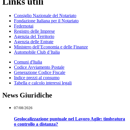
Links utili
Consiglio Nazionale del Notariato
Fondazione Italiana per il Notariato
Federnotai
Registro delle Imprese
Agenzia del Territorio
Agenzia delle Entrate
Ministero dell’Economia e delle Finanze
Automobile Club d’Italia
Comuni d'Italia
Codice Avviamento Postale
Generazione Codice Fiscale
Indice prezzi al consumo
Tabella e calcolo interessi legali
News Giuridiche
07/08/2026
Geolocalizzazione puntuale nel Lavoro Agile: timbratura
o controllo a distanza?