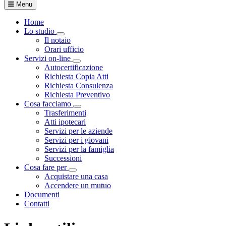
Menu
Home
Lo studio
Visualizza menù di secondo livello
Il notaio
Orari ufficio
Servizi on-line
Visualizza menù di secondo livello
Autocertificazione
Richiesta Copia Atti
Richiesta Consulenza
Richiesta Preventivo
Cosa facciamo
Visualizza menù di secondo livello
Trasferimenti
Atti ipotecari
Servizi per le aziende
Servizi per i giovani
Servizi per la famiglia
Successioni
Cosa fare per
Visualizza menù di secondo livello
Acquistare una casa
Accendere un mutuo
Documenti
Contatti